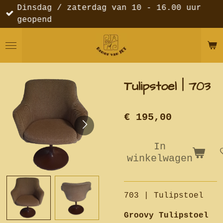
Dinsdag / zaterdag van 10 - 16.00 uur
Ga
geopend
direct
naar
de
hoofdinhoud
Tulipstoel | 703
€ 195,00
In
winkelwagen
703 | Tulipstoel
Groovy Tulipstoel