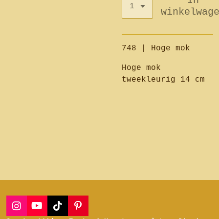
In
winkelwag
748 | Hoge mok
Hoge mok
tweekleurig 14 cm
I
Y
T
P
n
o
i
i