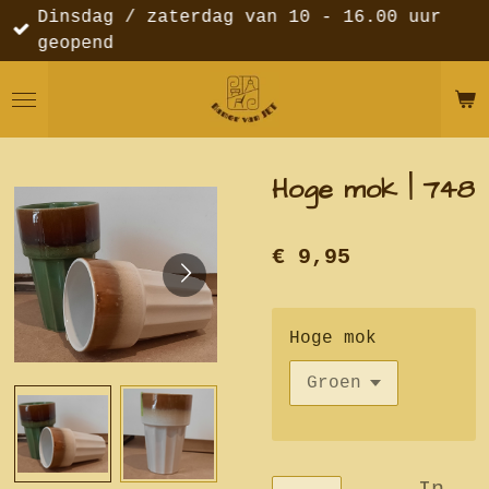
Dinsdag / zaterdag van 10 - 16.00 uur
Ga
geopend
direct
naar
de
hoofdinhoud
Hoge mok | 748
€ 9,95
Hoge mok