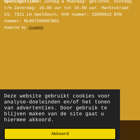
Openingstijden:
Zondag & Maandag: gesloten.
Dinsdag
s
u
k
n
t/m Zaterdag:
10.00 uur tot 16.00 uur.
Marktstraat
t
T
T
t
24, 7311 LH Apeldoorn.
KVK nummer: 23090822
BTW
a
u
o
e
nummer: NL807289097B01
g
b
k
r
Powered by
JouwWeb
r
e
e
a
s
m
t
Deze website gebruikt cookies voor
analyse-doeleinden en/of het tonen
van advertenties. Door gebruik te
blijven maken van de site gaat u
hiermee akkoord.
Akkoord
E-mailadres
Telefoonnummer
Kaart