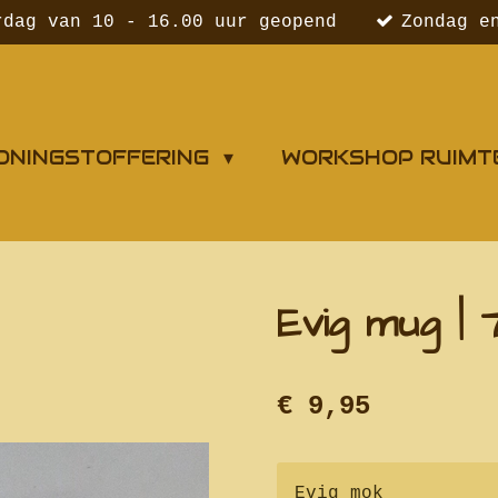
rdag van 10 - 16.00 uur geopend
Zondag e
ONINGSTOFFERING
WORKSHOP RUIMT
Evig mug |
€ 9,95
Evig mok