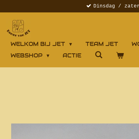
Dinsdag / zate
Ga
direct
naar
de
hoofdinhoud
WELKOM BIJ JET
TEAM JET
W
WEBSHOP
ACTIE