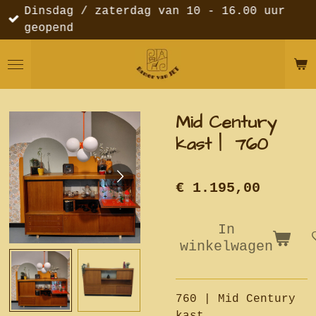
Dinsdag / zaterdag van 10 - 16.00 uur
Ga
geopend
direct
naar
de
hoofdinhoud
Mid Century
kast | 760
€ 1.195,00
In
winkelwagen
760 | Mid Century