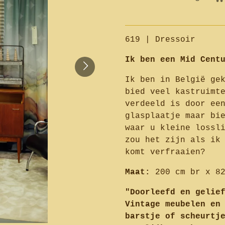
619 | Dressoir
Ik ben een Mid Cent
Ik ben in België ge
bied veel kastruimt
verdeeld is door ee
glasplaatje maar bi
waar u kleine lossl
zou het zijn als ik
komt verfraaien?
Maat:
200 cm br x 82
"Doorleefd en gelie
Vintage meubelen en
barstje of scheurtj