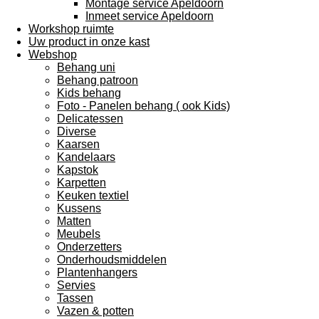
Montage service Apeldoorn
Inmeet service Apeldoorn
Workshop ruimte
Uw product in onze kast
Webshop
Behang uni
Behang patroon
Kids behang
Foto - Panelen behang ( ook Kids)
Delicatessen
Diverse
Kaarsen
Kandelaars
Kapstok
Karpetten
Keuken textiel
Kussens
Matten
Meubels
Onderzetters
Onderhoudsmiddelen
Plantenhangers
Servies
Tassen
Vazen & potten