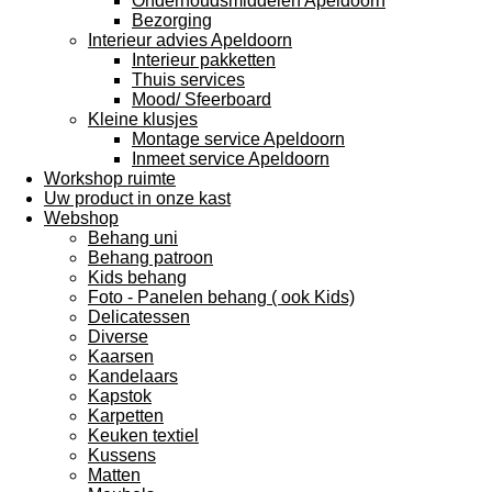
Onderhoudsmiddelen Apeldoorn
Bezorging
Interieur advies Apeldoorn
Interieur pakketten
Thuis services
Mood/ Sfeerboard
Kleine klusjes
Montage service Apeldoorn
Inmeet service Apeldoorn
Workshop ruimte
Uw product in onze kast
Webshop
Behang uni
Behang patroon
Kids behang
Foto - Panelen behang ( ook Kids)
Delicatessen
Diverse
Kaarsen
Kandelaars
Kapstok
Karpetten
Keuken textiel
Kussens
Matten