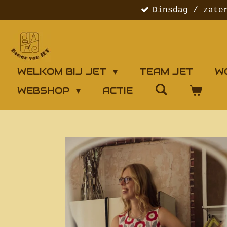
Dinsdag / zate
Ga
direct
naar
de
hoofdinhoud
WELKOM BIJ JET
TEAM JET
W
WEBSHOP
ACTIE