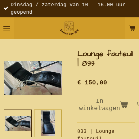
Dinsdag / zaterdag van 10 - 16.00 uur
Ga
geopend
direct
naar
de
hoofdinhoud
Lounge fauteuil
| 833
€ 150,00
In
winkelwagen
833 | Lounge