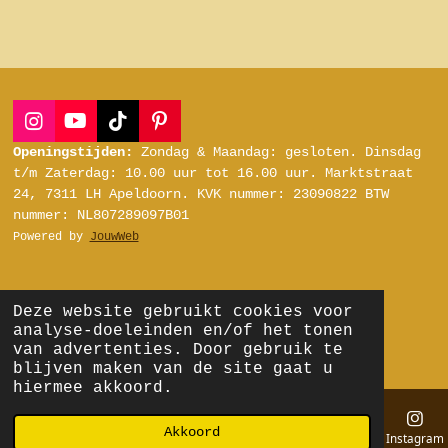
I
Y
T
P
n
o
i
i
Openingstijden:
Zondag & Maandag: gesloten.
Dinsdag
s
u
k
n
t/m Zaterdag:
10.00 uur tot 16.00 uur.
Marktstraat
t
T
T
t
24, 7311 LH Apeldoorn.
KVK nummer: 23090822
BTW
a
u
o
e
nummer: NL807289097B01
g
b
k
r
Powered by
JouwWeb
r
e
e
a
s
m
t
Deze website gebruikt cookies voor
analyse-doeleinden en/of het tonen
van advertenties. Door gebruik te
blijven maken van de site gaat u
hiermee akkoord.
Akkoord
E-mailadres
Telefoonnummer
Kaart
Instagram