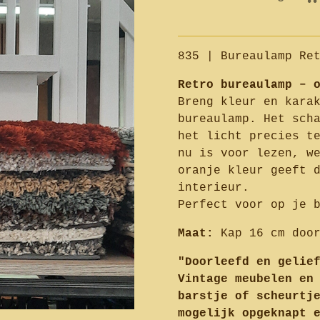
835 | Bureaulamp Re
Retro bureaulamp – 
Breng kleur en kara
bureaulamp. Het sch
het licht precies t
nu is voor lezen, w
oranje kleur geeft 
interieur.
Perfect voor op je 
Maat:
Kap 16 cm doo
"Doorleefd en gelie
Vintage meubelen en
barstje of scheurtj
mogelijk opgeknapt 