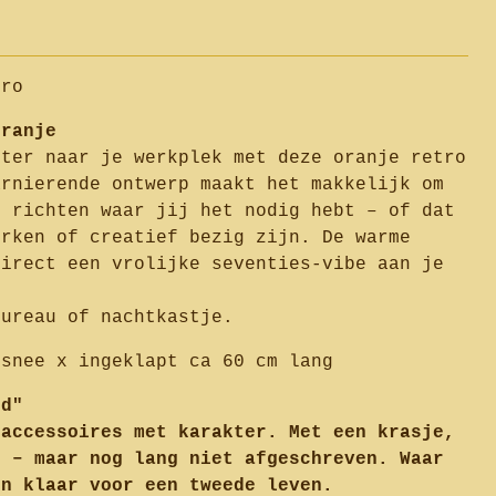
tro
oranje
kter naar je werkplek met deze oranje retro
arnierende ontwerp maakt het makkelijk om
e richten waar jij het nodig hebt – of dat
erken of creatief bezig zijn. De warme
direct een vrolijke seventies-vibe aan je
bureau of nachtkastje.
rsnee x ingeklapt ca 60 cm lang
fd"
 accessoires met karakter. Met een krasje,
e – maar nog lang niet afgeschreven. Waar
en klaar voor een tweede leven.