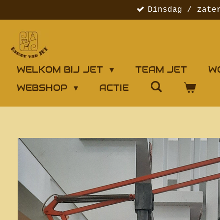
Dinsdag / zate
Ga
direct
naar
de
hoofdinhoud
WELKOM BIJ JET
TEAM JET
W
WEBSHOP
ACTIE