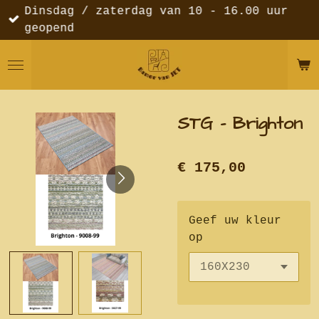
Dinsdag / zaterdag van 10 - 16.00 uur
Ga
geopend
direct
naar
de
hoofdinhoud
STG - Brighton
€ 175,00
Geef uw kleur
op