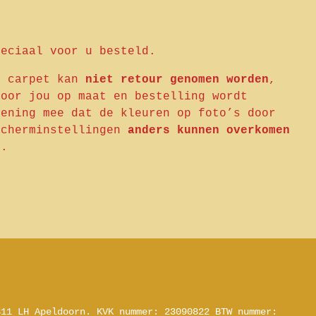
peciaal voor u besteld.
e carpet kan
niet retour genomen worden
,
voor jou op maat en bestelling wordt
kening mee dat de kleuren op foto’s door
scherminstellingen
anders kunnen overkomen
d.
311 LH Apeldoorn.
KVK nummer: 23090822
BTW nummer: