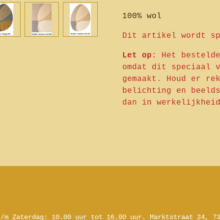
100% wol
Dit artikel wordt s
Let op:
Het besteld
omdat dit speciaal 
gemaakt. Houd er re
belichting en beeld
dan in werkelijkhei
t/m Zaterdag:
10.00 uur tot 16.00 uur.
Marktstraat 24, 7