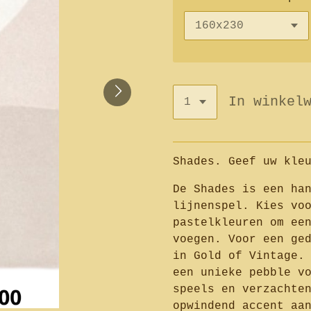
In winkel
Shades. Geef uw kle
De Shades is een ha
lijnenspel. Kies vo
pastelkleuren om ee
voegen. Voor een ge
in Gold of Vintage.
een unieke pebble v
speels en verzachte
opwindend accent aa