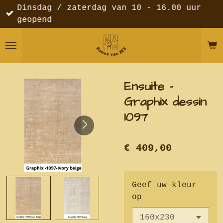
Dinsdag / zaterdag van 10 - 16.00 uur
Ga
geopend
direct
naar
de
hoofdinhoud
Ensuite -
Graphix dessin
1097
€ 409,00
Geef uw kleur
op