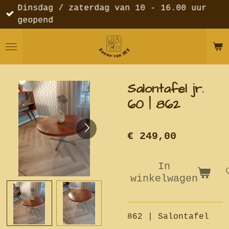
Dinsdag / zaterdag van 10 - 16.00 uur
Ga
geopend
direct
naar
de
hoofdinhoud
Salontafel jr.
60 | 862
€ 249,00
In
winkelwagen
862 | Salontafel