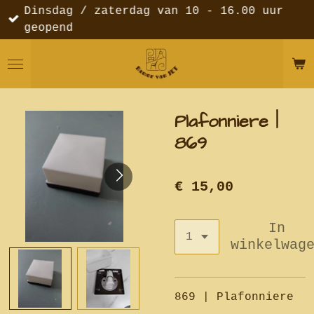
Dinsdag / zaterdag van 10 - 16.00 uur
Ga
geopend
direct
naar
de
hoofdinhoud
Plafonniere |
869
€ 15,00
In
winkelwag
869 | Plafonniere