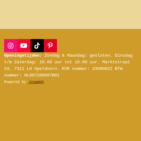
I
Y
T
P
n
o
i
i
Openingstijden:
Zondag & Maandag: gesloten.
Dinsdag
s
u
k
n
t/m Zaterdag:
10.00 uur tot 16.00 uur.
Marktstraat
t
T
T
t
24, 7311 LH Apeldoorn.
KVK nummer: 23090822
BTW
a
u
o
e
nummer: NL807289097B01
g
b
k
r
Powered by
JouwWeb
r
e
e
a
s
m
t