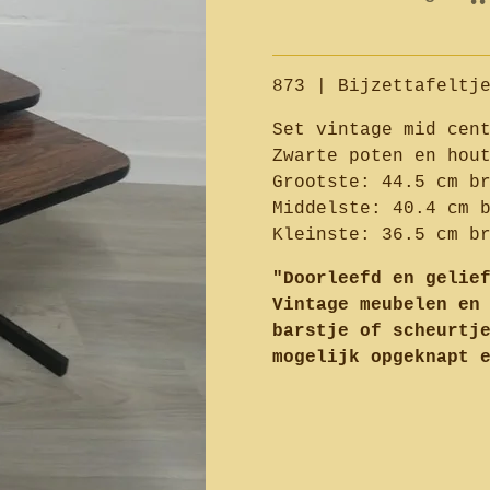
873 | Bijzettafeltj
Set vintage mid cen
Zwarte poten en hou
Grootste: 44.5 cm b
Middelste: 40.4 cm 
Kleinste: 36.5 cm b
"Doorleefd en gelie
Vintage meubelen en
barstje of scheurtj
mogelijk opgeknapt 