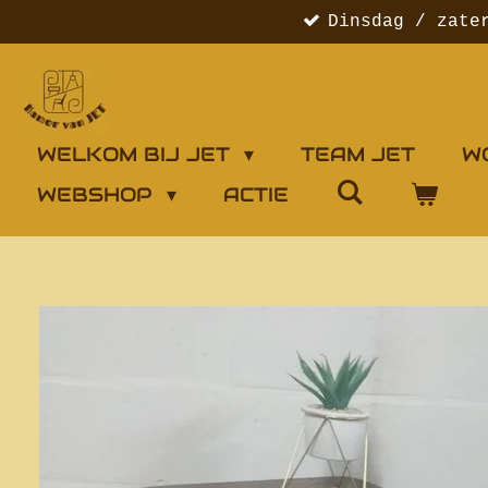
Dinsdag / zate
Ga
direct
naar
de
hoofdinhoud
WELKOM BIJ JET
TEAM JET
W
WEBSHOP
ACTIE