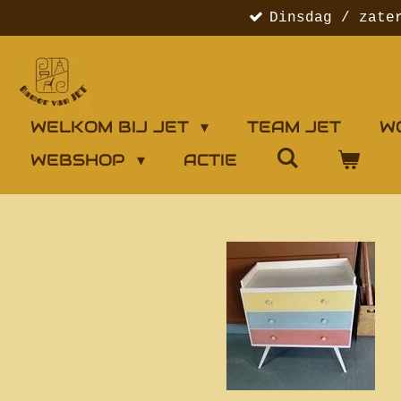
Dinsdag / zate
Ga
direct
naar
de
hoofdinhoud
WELKOM BIJ JET
TEAM JET
W
WEBSHOP
ACTIE