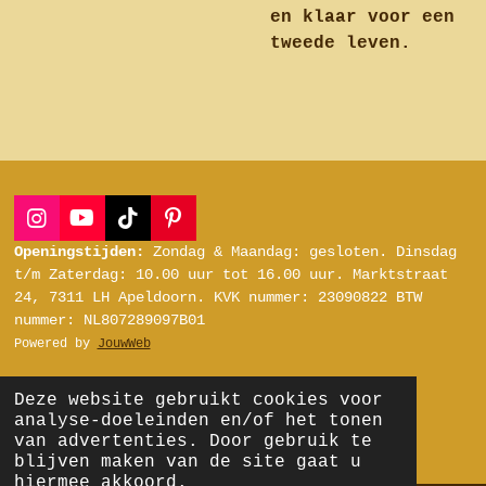
en klaar voor een
tweede leven.
I
Y
T
P
n
o
i
i
Openingstijden:
Zondag & Maandag: gesloten.
Dinsdag
s
u
k
n
t/m Zaterdag:
10.00 uur tot 16.00 uur.
Marktstraat
t
T
T
t
24, 7311 LH Apeldoorn.
KVK nummer: 23090822
BTW
a
u
o
e
nummer: NL807289097B01
g
b
k
r
Powered by
JouwWeb
r
e
e
a
s
m
t
Deze website gebruikt cookies voor
analyse-doeleinden en/of het tonen
van advertenties. Door gebruik te
blijven maken van de site gaat u
hiermee akkoord.