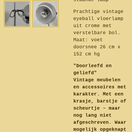
staande lamp
Prachtige vintage
eyeball vloerlamp
uit crome met
verstelbare bol.
Maat: voet
doorsnee 26 cm x
152 cm hg
"Doorleefd en
geliefd"
Vintage meubelen
en accessoires met
karakter. Met een
krasje, barstje of
scheurtje – maar
nog lang niet
afgeschreven. Waar
mogelijk opgeknapt