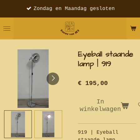
Ga
Zondag en Maandag gesloten
direct
naar
de
hoofdinhoud
Eyeball staande
lamp | 919
€ 195,00
In
winkelwagen
919 | Eyeball