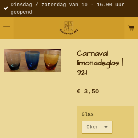
Dinsdag / zaterdag van 10 - 16.00 uur
Ga
geopend
direct
naar
de
hoofdinhoud
Carnaval
limonadeglas |
921
€ 3,50
Glas