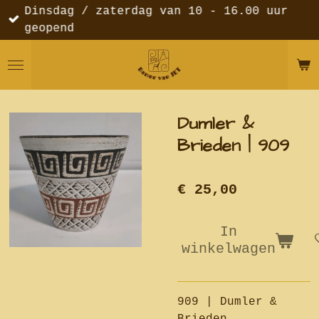
Dinsdag / zaterdag van 10 - 16.00 uur
Ga
geopend
direct
naar
de
hoofdinhoud
Dumler &
Brieden | 909
€ 25,00
In
winkelwagen
909 | Dumler &