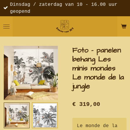
Dinsdag / zaterdag van 10 - 16.00 uur
Ga
geopend
direct
naar
de
hoofdinhoud
Foto - panelen
behang Les
minis mondes
Le monde de la
jungle
€ 319,00
Le monde de la