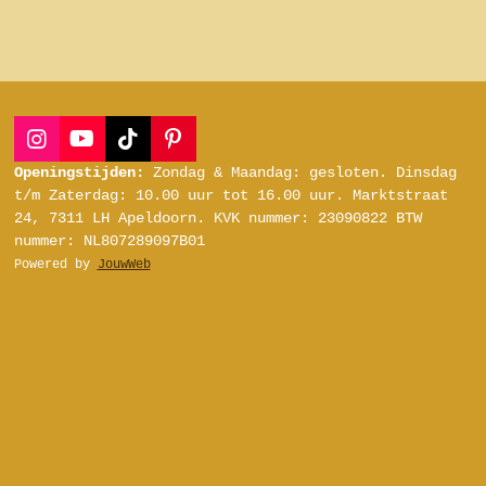
I
Y
T
P
n
o
i
i
Openingstijden:
Zondag & Maandag: gesloten.
Dinsdag
s
u
k
n
t/m Zaterdag:
10.00 uur tot 16.00 uur.
Marktstraat
t
T
T
t
24, 7311 LH Apeldoorn.
KVK nummer: 23090822
BTW
a
u
o
e
nummer: NL807289097B01
g
b
k
r
Powered by
JouwWeb
r
e
e
a
s
m
t