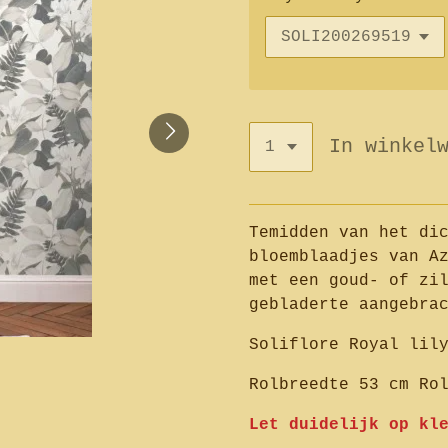
In winkel
Temidden van het dic
bloemblaadjes van A
met een goud- of zi
gebladerte aangebra
Soliflore Royal lil
Rolbreedte 53 cm Ro
Let duidelijk op kl