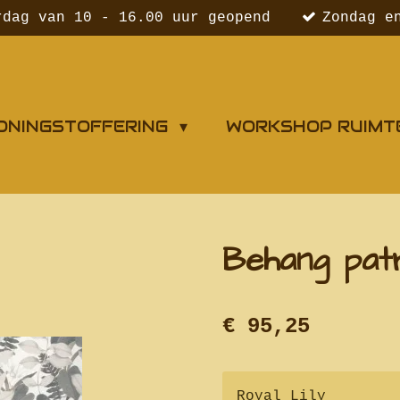
rdag van 10 - 16.00 uur geopend
Zondag e
ONINGSTOFFERING
WORKSHOP RUIMT
Behang patr
€ 95,25
Royal Lily