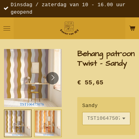
Dinsdag / zaterdag van 10 - 16.00 uur
Ga
geopend
direct
naar
de
hoofdinhoud
Behang patroon
Twist - Sandy
€ 55,65
Sandy