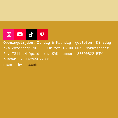
I
Y
T
P
n
o
i
i
Openingstijden:
Zondag & Maandag: gesloten.
Dinsdag
s
u
k
n
t/m Zaterdag:
10.00 uur tot 16.00 uur.
Marktstraat
t
T
T
t
24, 7311 LH Apeldoorn.
KVK nummer: 23090822
BTW
a
u
o
e
nummer: NL807289097B01
g
b
k
r
Powered by
JouwWeb
r
e
e
a
s
m
t