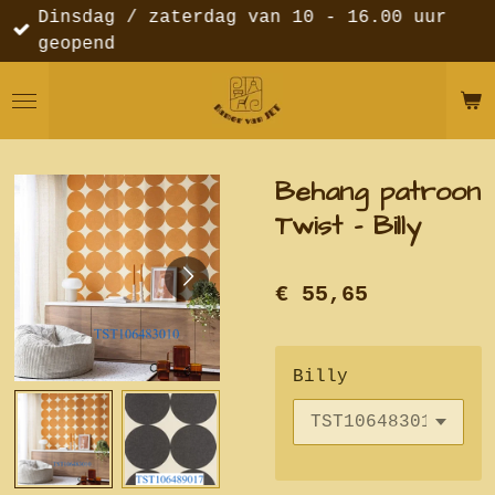
Dinsdag / zaterdag van 10 - 16.00 uur
Ga
geopend
direct
naar
de
hoofdinhoud
Behang patroon
Twist - Billy
€ 55,65
Billy