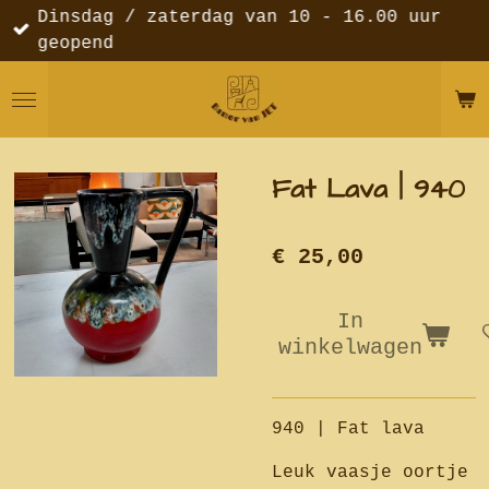
Dinsdag / zaterdag van 10 - 16.00 uur
Ga
geopend
direct
naar
de
hoofdinhoud
Fat Lava | 940
€ 25,00
In
winkelwagen
940 | Fat lava
Leuk vaasje oortje