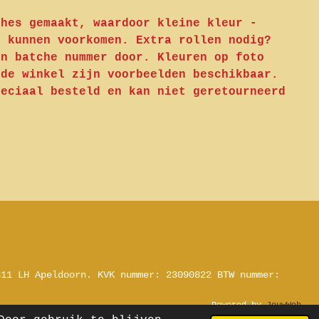
ches gemaakt, waardoor kleine kleur -
n kunnen voorkomen. Extra rollen nodig?
en batche nummer door. Kleuren op foto
 de winkel zijn voorbeelden beschikbaar.
peciaal besteld en kan niet geretourneerd
311 LH Apeldoorn.
KVK nummer: 23090822
BTW nummer:
Powered by
JouwWeb