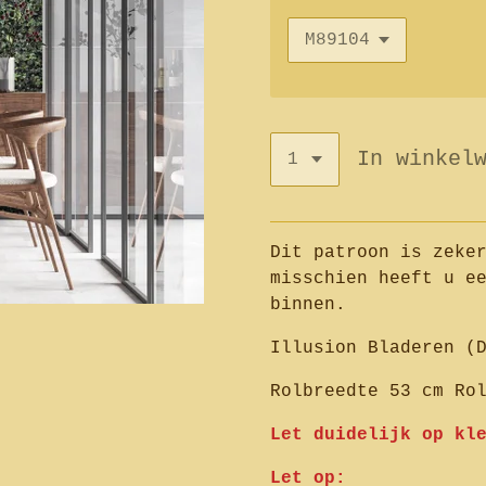
In winkel
Dit patroon is zeke
misschien heeft u e
binnen.
Illusion Bladeren (
Rolbreedte 53 cm Ro
Let duidelijk op kl
Let op: