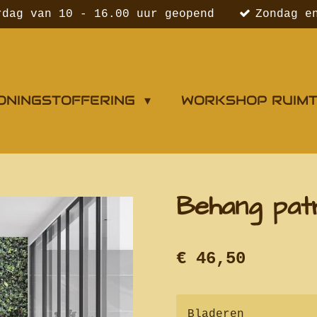
rdag van 10 - 16.00 uur geopend
Zondag e
ONINGSTOFFERING
WORKSHOP RUIM
Behang patr
€ 46,50
Bladeren