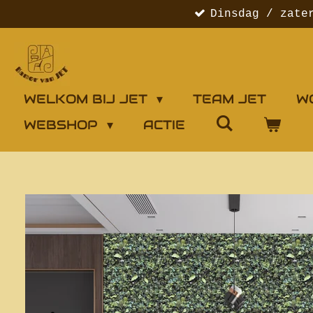
Dinsdag / zate
Ga
direct
naar
de
hoofdinhoud
WELKOM BIJ JET
TEAM JET
W
WEBSHOP
ACTIE