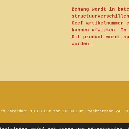
Behang wordt in bat
structuurverschille
Geef artikelnummer 
kunnen afwijken. In
Dit product wordt s
worden.
t/m Zaterdag:
10.00 uur tot 16.00 uur.
Marktstraat 24, 7