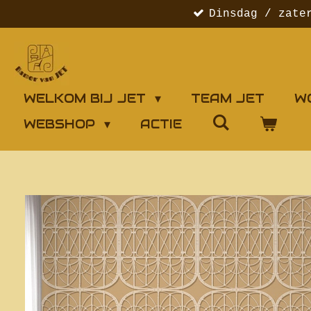
Dinsdag / zate
Ga
direct
naar
de
hoofdinhoud
WELKOM BIJ JET
TEAM JET
W
WEBSHOP
ACTIE