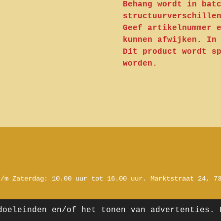
Behang wordt in bat
structuurverschille
Geef artikelnummer 
kunnen afwijken. In
Dit product wordt s
worden.
t/m Zaterdag:
10.00 uur tot 16.00 uur.
Marktstraat 24, 7
doeleinden en/of het tonen van advertenties. 