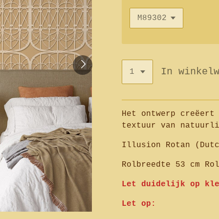
In winkel
Het ontwerp creëert
textuur van natuurl
Illusion Rotan (Dut
Rolbreedte 53 cm Ro
Let duidelijk op kl
Let op: