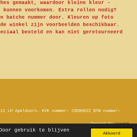
ches gemaakt, waardoor kleine kleur -
n kunnen voorkomen. Extra rollen nodig?
en batche nummer door. Kleuren op foto
 de winkel zijn voorbeelden beschikbaar.
peciaal besteld en kan niet geretourneerd
311 LH Apeldoorn.
KVK nummer: 23090822
BTW nummer:
Powered by
JouwWeb
Door gebruik te blijven
Akkoord