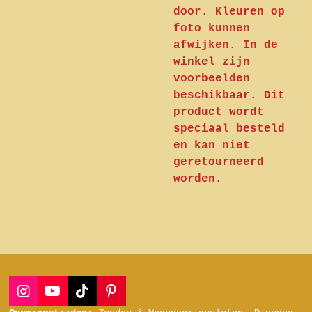
door. Kleuren op
foto kunnen
afwijken. In de
winkel zijn
voorbeelden
beschikbaar. Dit
product wordt
speciaal besteld
en kan niet
geretourneerd
worden.
I
Y
T
P
n
o
i
i