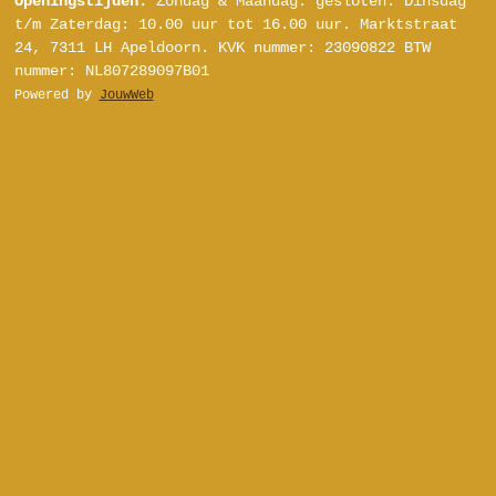
Openingstijden:
Zondag & Maandag: gesloten.
Dinsdag
s
u
k
n
t/m Zaterdag:
10.00 uur tot 16.00 uur.
Marktstraat
t
T
T
t
24, 7311 LH Apeldoorn.
KVK nummer: 23090822
BTW
a
u
o
e
nummer: NL807289097B01
g
b
k
r
Powered by
JouwWeb
r
e
e
a
s
m
t