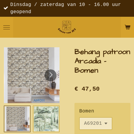
Dinsdag / zaterdag van 10 - 16.00 uur
Ga
geopend
direct
naar
de
hoofdinhoud
Behang patroon
Arcadia -
Bomen
€ 47,50
Bomen