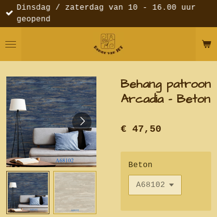
Dinsdag / zaterdag van 10 - 16.00 uur
Ga
geopend
direct
naar
de
hoofdinhoud
Behang patroon
Arcadia - Beton
€ 47,50
Beton