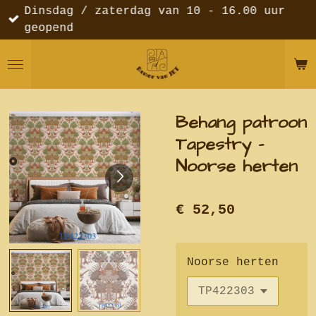
Dinsdag / zaterdag van 10 - 16.00 uur
Ga
geopend
direct
naar
de
hoofdinhoud
Behang patroon
Tapestry -
Noorse herten
€ 52,50
Noorse herten