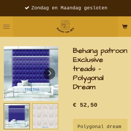
Ga
Zondag en Maandag gesloten
direct
naar
de
hoofdinhoud
Behang patroon
Exclusive
treads -
Polygonal
Dream
€ 52,50
Polygonal dream