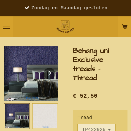
Ga
Zondag en Maandag gesloten
direct
naar
de
hoofdinhoud
Behang uni
Exclusive
treads -
Thread
€ 52,50
Tread