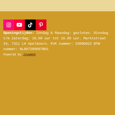
I
Y
T
P
n
o
i
i
Openingstijden:
Zondag & Maandag: gesloten.
Dinsdag
s
u
k
n
t/m Zaterdag:
10.00 uur tot 16.00 uur.
Marktstraat
t
T
T
t
24, 7311 LH Apeldoorn.
KVK nummer: 23090822
BTW
a
u
o
e
nummer: NL807289097B01
g
b
k
r
Powered by
JouwWeb
r
e
e
a
s
m
t