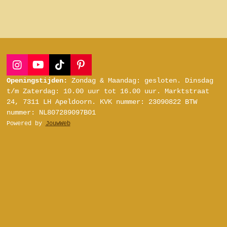
I
Y
T
P
n
o
i
i
Openingstijden:
Zondag & Maandag: gesloten.
Dinsdag
s
u
k
n
t/m Zaterdag:
10.00 uur tot 16.00 uur.
Marktstraat
t
T
T
t
24, 7311 LH Apeldoorn.
KVK nummer: 23090822
BTW
a
u
o
e
nummer: NL807289097B01
g
b
k
r
Powered by
JouwWeb
r
e
e
a
s
m
t