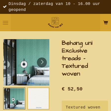
Dinsdag / zaterdag van 10 - 16.00 uur
Ga
geopend
direct
naar
de
hoofdinhoud
Behang uni
Exclusive
treads -
Textured
woven
€ 52,50
Textured woven