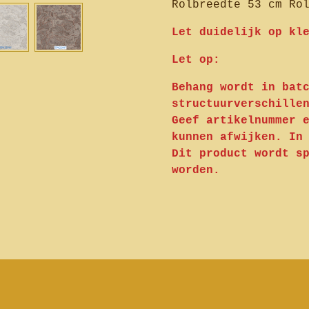
Rolbreedte 53 cm Ro
Let duidelijk op kl
Let op:
Behang wordt in bat
structuurverschille
Geef artikelnummer 
kunnen afwijken. In
Dit product wordt s
worden.