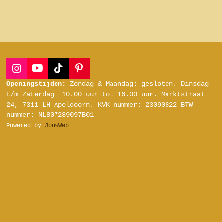
I
Y
T
P
n
o
i
i
Openingstijden:
Zondag & Maandag: gesloten.
Dinsdag
s
u
k
n
t/m Zaterdag:
10.00 uur tot 16.00 uur.
Marktstraat
t
T
T
t
24, 7311 LH Apeldoorn.
KVK nummer: 23090822
BTW
a
u
o
e
nummer: NL807289097B01
g
b
k
r
Powered by
JouwWeb
r
e
e
a
s
m
t