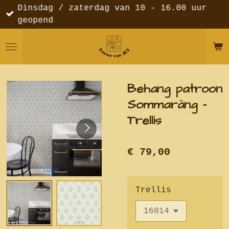
Dinsdag / zaterdag van 10 - 16.00 uur
Ga
geopend
direct
naar
de
hoofdinhoud
Behang patroon
Sommaräng -
Trellis
€ 79,00
Trellis