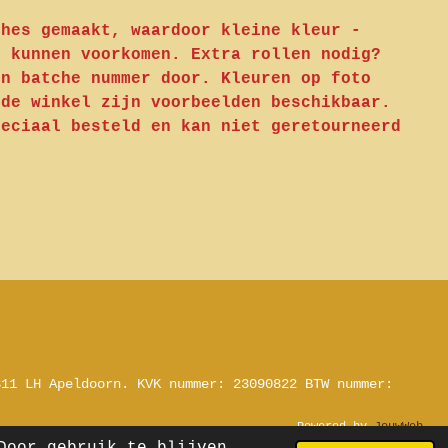
ches gemaakt, waardoor kleine kleur -
n kunnen voorkomen. Extra rollen nodig?
en batche nummer door. Kleuren op foto
 de winkel zijn voorbeelden beschikbaar.
peciaal besteld en kan niet geretourneerd
311 LH Apeldoorn.
KVK nummer: 23090822
BTW nummer:
Powered by
JouwWeb