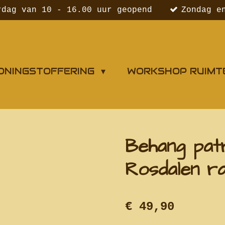
rdag van 10 - 16.00 uur geopend
Zondag e
ONINGSTOFFERING
WORKSHOP RUIMT
Behang pat
Rosdalen r
€ 49,90