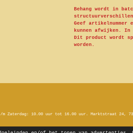
Behang wordt in bat
structuurverschille
Geef artikelnummer 
kunnen afwijken. In
Dit product wordt s
worden.
t/m Zaterdag:
10.00 uur tot 16.00 uur.
Marktstraat 24, 7