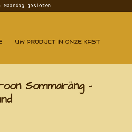
n Maandag gesloten
E
UW PRODUCT IN ONZE KAST
roon Sommaräng -
and