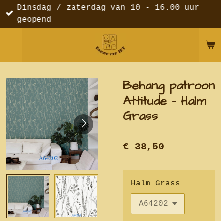
Dinsdag / zaterdag van 10 - 16.00 uur
Ga
geopend
direct
naar
de
hoofdinhoud
Behang patroon
Attitude - Halm
Grass
€ 38,50
Halm Grass