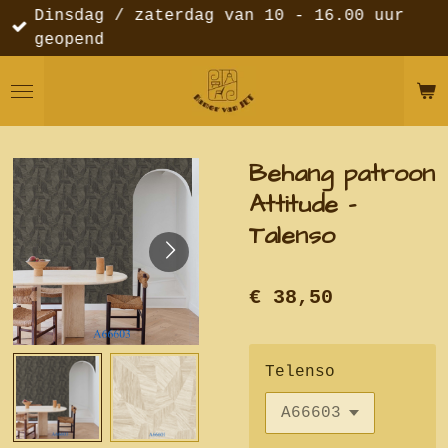
Dinsdag / zaterdag van 10 - 16.00 uur
Ga
geopend
direct
naar
de
hoofdinhoud
Behang patroon
Attitude -
Talenso
€ 38,50
Telenso