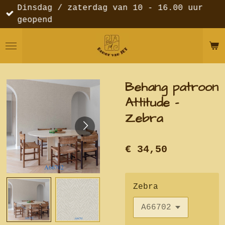
Dinsdag / zaterdag van 10 - 16.00 uur
Ga
geopend
direct
naar
de
hoofdinhoud
Behang patroon
Attitude -
Zebra
€ 34,50
Zebra