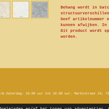
Behang wordt in bat
structuurverschille
Geef artikelnummer 
kunnen afwijken. In
Dit product wordt s
worden.
t/m Zaterdag:
10.00 uur tot 16.00 uur.
Marktstraat 24, 7