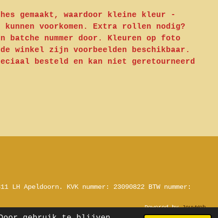
ches gemaakt, waardoor kleine kleur -
n kunnen voorkomen. Extra rollen nodig?
en batche nummer door. Kleuren op foto
 de winkel zijn voorbeelden beschikbaar.
peciaal besteld en kan niet geretourneerd
311 LH Apeldoorn.
KVK nummer: 23090822
BTW nummer:
Powered by
JouwWeb