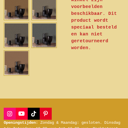
winkel zijn
voorbeelden
beschikbaar. Dit
product wordt
speciaal besteld
en kan niet
geretourneerd
worden.
I
Y
T
P
n
o
i
i
Openingstijden:
Zondag & Maandag: gesloten.
Dinsdag
s
u
k
n