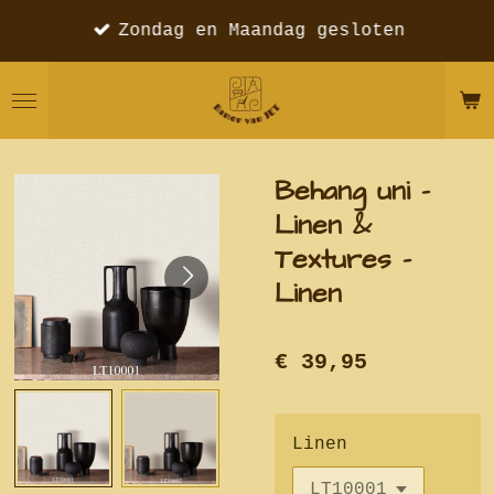
Ga
Zondag en Maandag gesloten
direct
naar
de
hoofdinhoud
Behang uni -
Linen &
Textures -
Linen
€ 39,95
Linen