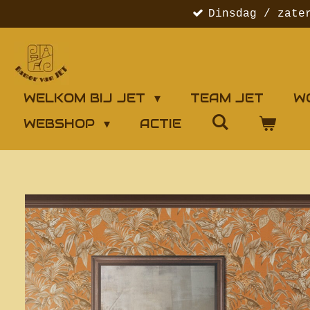
Dinsdag / zate
Ga
direct
naar
de
hoofdinhoud
WELKOM BIJ JET
TEAM JET
W
WEBSHOP
ACTIE