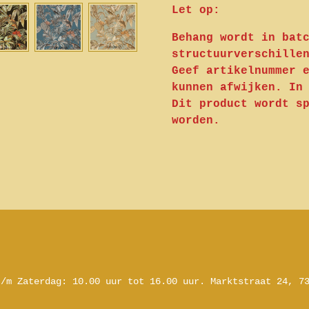
Let op:
Behang wordt in bat
structuurverschille
Geef artikelnummer 
kunnen afwijken. In
Dit product wordt s
worden.
t/m Zaterdag:
10.00 uur tot 16.00 uur.
Marktstraat 24, 7