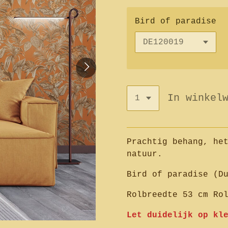
Bird of paradise
In winkel
Prachtig behang, he
natuur.
Bird of paradise (D
Rolbreedte 53 cm Ro
Let duidelijk op kl