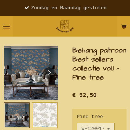
Ga
Zondag en Maandag gesloten
direct
naar
de
hoofdinhoud
Behang patroon
Best sellers
collectie vol.1 -
Pine tree
€ 52,50
Pine tree