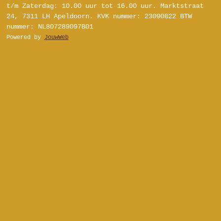
s
u
k
n
t/m Zaterdag:
10.00 uur tot 16.00 uur.
Marktstraat
t
T
T
t
24, 7311 LH Apeldoorn.
KVK nummer: 23090822
BTW
a
u
o
e
nummer: NL807289097B01
g
b
k
r
Powered by
JouwWeb
r
e
e
a
s
m
t