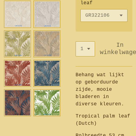
leaf
In
winkelwag
Behang wat lijkt
op geborduurde
zijde, mooie
bladeren in
diverse kleuren.
Tropical palm leaf
(Dutch)
Rolbreedte 53 cm