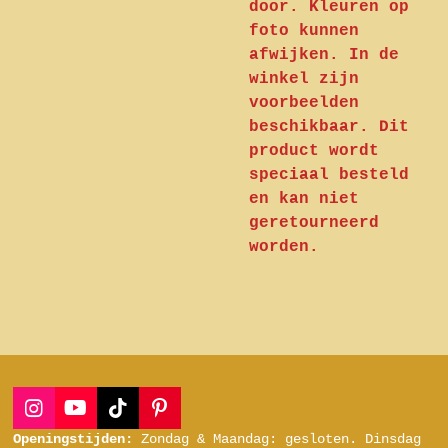
door. Kleuren op
foto kunnen
afwijken. In de
winkel zijn
voorbeelden
beschikbaar. Dit
product wordt
speciaal besteld
en kan niet
geretourneerd
worden.
I
Y
T
P
n
o
i
i
Openingstijden:
Zondag & Maandag: gesloten.
Dinsdag