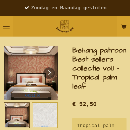
Ga
Zondag en Maandag gesloten
direct
naar
de
hoofdinhoud
Behang patroon
Best sellers
collectie vol.1 -
Tropical palm
leaf
€ 52,50
Tropical palm