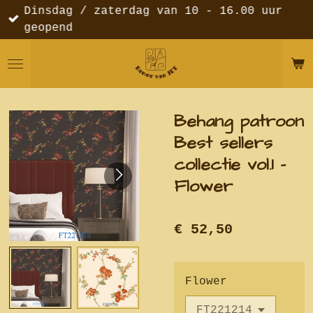
Dinsdag / zaterdag van 10 - 16.00 uur
Ga
geopend
direct
naar
de
hoofdinhoud
Behang patroon
Best sellers
collectie vol.1 -
Flower
€ 52,50
Flower