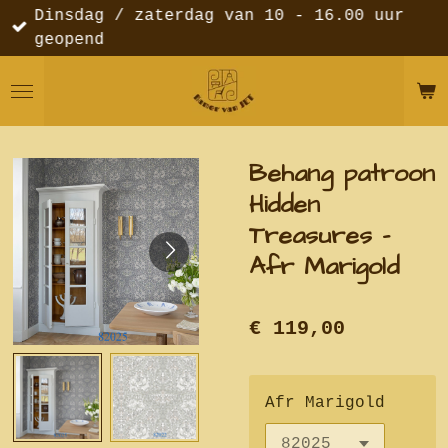
Dinsdag / zaterdag van 10 - 16.00 uur
Ga
geopend
direct
naar
de
hoofdinhoud
Behang patroon
Hidden
Treasures -
Afr Marigold
€ 119,00
Afr Marigold