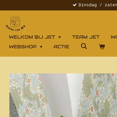
Dinsdag / zate
Ga
direct
naar
de
hoofdinhoud
WELKOM BIJ JET
TEAM JET
W
WEBSHOP
ACTIE