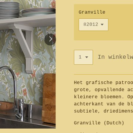
Granville
In winkel
Het grafische patro
grote, opvallende a
kleinere bloemen. O
achterkant van de b
subtiele, driedimen
Granville (Dutch)