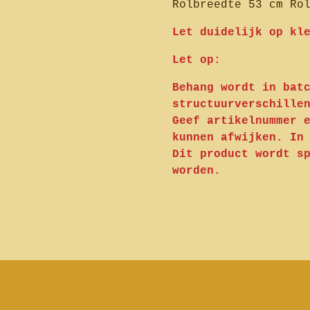
Rolbreedte 53 cm Ro
Let duidelijk op kl
Let op:
Behang wordt in bat
structuurverschille
Geef artikelnummer 
kunnen afwijken. In
Dit product wordt s
worden.