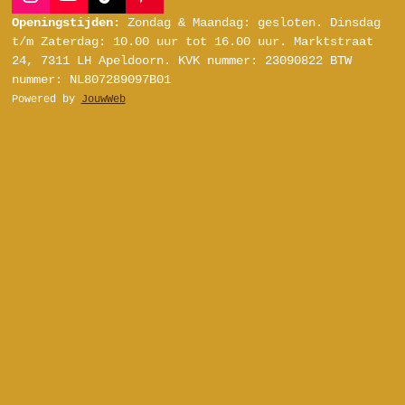
I
Y
T
P
n
o
i
i
Openingstijden:
Zondag & Maandag: gesloten.
Dinsdag
s
u
k
n
t/m Zaterdag:
10.00 uur tot 16.00 uur.
Marktstraat
t
T
T
t
24, 7311 LH Apeldoorn.
KVK nummer: 23090822
BTW
a
u
o
e
nummer: NL807289097B01
g
b
k
r
Powered by
JouwWeb
r
e
e
a
s
m
t