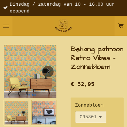
Dinsdag / zaterdag van 10 - 16.00 uur
Ga
geopend
direct
naar
de
hoofdinhoud
Behang patroon
Retro Vibes -
Zonnebloem
€ 52,95
Zonnebloem