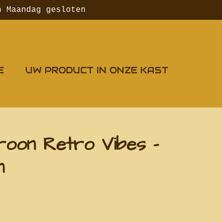
n Maandag gesloten
E
UW PRODUCT IN ONZE KAST
roon Retro Vibes -
n