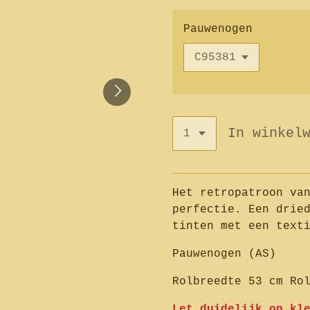
Pauwenogen
In winkel
Het retropatroon va
perfectie. Een drie
tinten met een text
Pauwenogen (AS)
Rolbreedte 53 cm Ro
Let duidelijk op kl