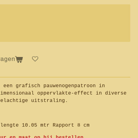
wagen
n een grafisch pauwenogenpatroon in
dimensionaal oppervlakte-effect in diverse
ielachtige uitstraling.
llengte 10.05 mtr Rapport 8 cm
eur en maat op bij bestellen.